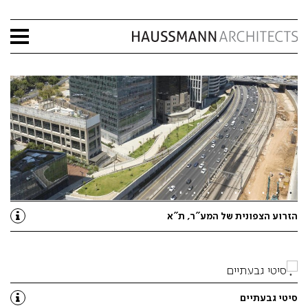
הזרוע הצפונית של המע”ר, ת”א
סיטי גבעתיים