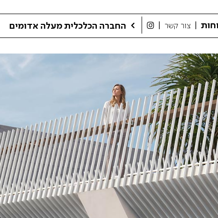
חות
ה
ח
ב
ר
ה
ה
כ
ל
כ
ל
י
ת
מ
ע
ל
ה
א
ד
ו
מ
י
ם
צור קשר